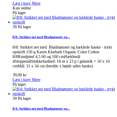
Læg i kurv
Mere
Kun online
På lager
39
På lager
8/8: Strikket net med Bladmønster og...
8/8: Strikket net med Bladmønster og hæklede hanke - trykt
opskrift 150 g Karen Klarbæk Organic Color Cotton
8/8Rundpind 4,5 60 og 100 cmHæklenål
4StoppenålStrikkefasthed: 18 m x 23 p i glatstrik = 10 x 10
cmMål: 31 x 34 cm (bredde x højde uden hanke)
39,00 kr
Læg i kurv
Mere
På lager
39
På lager
8/4: Strikket net med Bladmønster og...