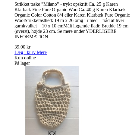
Strikket taske "Milano" - trykt opskrift Ca. 25 g Karen
Klarbæk Fine Pure Organic WoolCa. 40 g Karen Klarbæk
Organic Color Cotton 8/4 eller Karen Klarbæk Pure Organic
WoolStrikkefasthed: 19 m x 26 omg i r med 1 tråd af hver
garnkvalitet = 10 x 10 cmMålt liggende fladt: Bredde 19 cm
(øverst), højde 23 cm. Se mere under YDERLIGERE
INFORMATION.
39,00 kr
Læg i kurv
Mere
Kun online
På lager