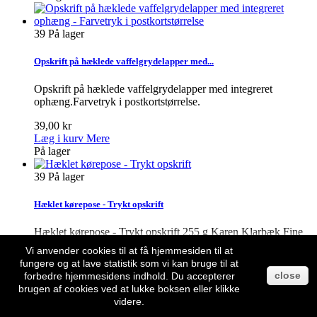
39
På lager
Opskrift på hæklede vaffelgrydelapper med...
Opskrift på hæklede vaffelgrydelapper med integreret
ophæng.Farvetryk i postkortstørrelse.
39,00 kr
Læg i kurv
Mere
På lager
39
På lager
Hæklet kørepose - Trykt opskrift
Hæklet kørepose - Trykt opskrift 255 g Karen Klarbæk Fine
Pure Organic WoolHæklenål: nr. 3Hæklefasthed i stm: 24 m x
Vi anvender cookies til at få hjemmesiden til at
13 rk = 10 cmSmalt silkebånd eller knyttet snor til ”løbegang”
fungere og at lave statistik som vi kan bruge til at
i posens bund.Lynlås 50 cm.
close
forbedre hjemmesidens indhold. Du accepterer
brugen af cookies ved at lukke boksen eller klikke
39,00 kr
videre.
Læg i kurv
Mere