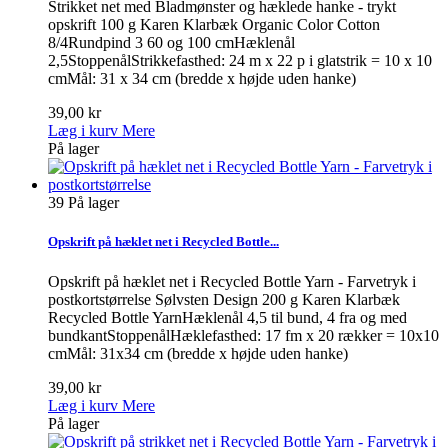
Strikket net med Bladmønster og hæklede hanke - trykt
opskrift 100 g Karen Klarbæk Organic Color Cotton
8/4Rundpind 3 60 og 100 cmHæklenål
2,5StoppenålStrikkefasthed: 24 m x 22 p i glatstrik = 10 x 10
cmMål: 31 x 34 cm (bredde x højde uden hanke)
39,00 kr
Læg i kurv
Mere
På lager
39
På lager
Opskrift på hæklet net i Recycled Bottle...
Opskrift på hæklet net i Recycled Bottle Yarn - Farvetryk i
postkortstørrelse Sølvsten Design 200 g Karen Klarbæk
Recycled Bottle YarnHæklenål 4,5 til bund, 4 fra og med
bundkantStoppenålHæklefasthed: 17 fm x 20 rækker = 10x10
cmMål: 31x34 cm (bredde x højde uden hanke)
39,00 kr
Læg i kurv
Mere
På lager