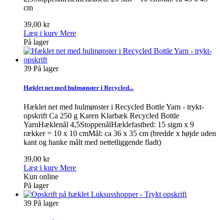
cm
39,00 kr
Læg i kurv
Mere
På lager
39
På lager
Hæklet net med hulmønster i Recycled...
Hæklet net med hulmønster i Recycled Bottle Yarn - trykt-
opskrift Ca 250 g Karen Klarbæk Recycled Bottle
YarnHæklenål 4,5StoppenålHæklefasthed: 15 stgm x 9
rækker = 10 x 10 cmMål: ca 36 x 35 cm (bredde x højde uden
kant og hanke målt med nettetliggende fladt)
39,00 kr
Læg i kurv
Mere
Kun online
På lager
39
På lager