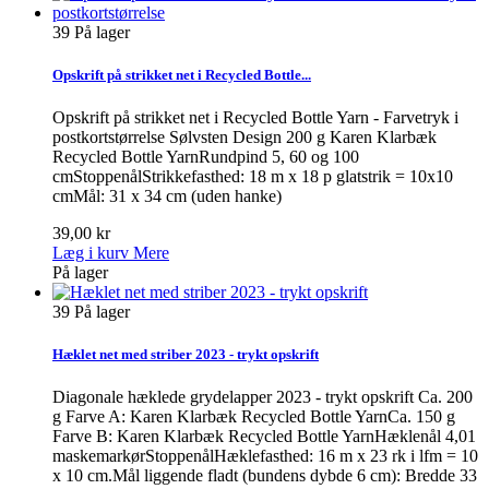
39
På lager
Opskrift på strikket net i Recycled Bottle...
Opskrift på strikket net i Recycled Bottle Yarn - Farvetryk i
postkortstørrelse Sølvsten Design 200 g Karen Klarbæk
Recycled Bottle YarnRundpind 5, 60 og 100
cmStoppenålStrikkefasthed: 18 m x 18 p glatstrik = 10x10
cmMål: 31 x 34 cm (uden hanke)
39,00 kr
Læg i kurv
Mere
På lager
39
På lager
Hæklet net med striber 2023 - trykt opskrift
Diagonale hæklede grydelapper 2023 - trykt opskrift Ca. 200
g Farve A: Karen Klarbæk Recycled Bottle YarnCa. 150 g
Farve B: Karen Klarbæk Recycled Bottle YarnHæklenål 4,01
maskemarkørStoppenålHæklefasthed: 16 m x 23 rk i lfm = 10
x 10 cm.Mål liggende fladt (bundens dybde 6 cm): Bredde 33