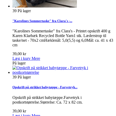
39
På lager
"Karolines Sommertaske" fra Clara's -...
"Karolines Sommertaske" fra Clara's - Printet opskrift 400 g
Karen Klarbæk Recycled Bottle Yarn1 stk. Læderstrop til
taske/net - 70x2 cmHæklenål: 5,0(5,5) og 6,0Mål: ca. 41 x 43
cm
39,00 kr
Læg i kurv
Mere
På lager
39
På lager
Opskrift på strikket babytæppe - Farvetryk...
Opskrift på strikket babytæppe.Farvetryk i
postkortstørrelse.Størrelse: Ca. 72 x 82 cm.
39,00 kr
Læg i kurv
Mere