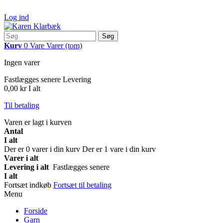
Log ind
Søg
Kurv
0
Vare
Varer
(tom)
Ingen varer
Fastlægges senere
Levering
0,00 kr
I alt
Til betaling
Varen er lagt i kurven
Antal
I alt
Der er
0
varer i din kurv
Der er 1 vare i din kurv
Varer i alt
Levering i alt
Fastlægges senere
I alt
Fortsæt indkøb
Fortsæt til betaling
Menu
Forside
Garn