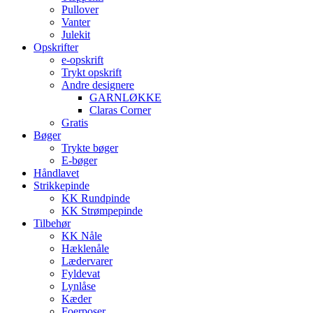
Pullover
Vanter
Julekit
Opskrifter
e-opskrift
Trykt opskrift
Andre designere
GARNLØKKE
Claras Corner
Gratis
Bøger
Trykte bøger
E-bøger
Håndlavet
Strikkepinde
KK Rundpinde
KK Strømpepinde
Tilbehør
KK Nåle
Hæklenåle
Lædervarer
Fyldevat
Lynlåse
Kæder
Foerposer