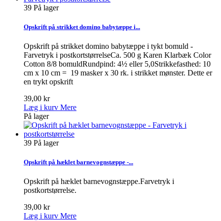
39
På lager
Opskrift på strikket domino babytæppe i...
Opskrift på strikket domino babytæppe i tykt bomuld -
Farvetryk i postkortstørrelseCa. 500 g Karen Klarbæk Color
Cotton 8/8 bomuldRundpind: 4½ eller 5,0Strikkefasthed: 10
cm x 10 cm = 19 masker x 30 rk. i strikket mønster. Dette er
en trykt opskrift
39,00 kr
Læg i kurv
Mere
På lager
39
På lager
Opskrift på hæklet barnevognstæppe -...
Opskrift på hæklet barnevognstæppe.Farvetryk i
postkortstørrelse.
39,00 kr
Læg i kurv
Mere