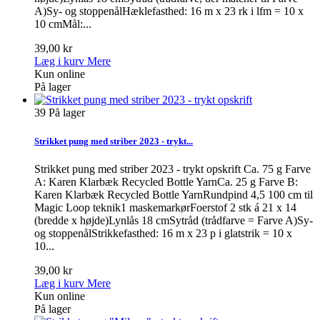
A)Sy- og stoppenålHæklefasthed: 16 m x 23 rk i lfm = 10 x
10 cmMål:...
39,00 kr
Læg i kurv
Mere
Kun online
På lager
39
På lager
Strikket pung med striber 2023 - trykt...
Strikket pung med striber 2023 - trykt opskrift Ca. 75 g Farve
A: Karen Klarbæk Recycled Bottle YarnCa. 25 g Farve B:
Karen Klarbæk Recycled Bottle YarnRundpind 4,5 100 cm til
Magic Loop teknik1 maskemarkørFoerstof 2 stk á 21 x 14
(bredde x højde)Lynlås 18 cmSytråd (trådfarve = Farve A)Sy-
og stoppenålStrikkefasthed: 16 m x 23 p i glatstrik = 10 x
10...
39,00 kr
Læg i kurv
Mere
Kun online
På lager