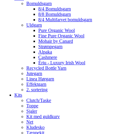
Bomuldsgarn
8/4 Bomuldsgarn
8/8 Bomuldsgarn
8/4 Multifarvet bomuldsgarn
Uldgarn
Pure Organic Wool
Fine Pure Organic Wool
Mohair by Canard
Strømpegarn
Alpaka
Cashmere
Ériu - Luxury Irish Wool
Recycled Bottle Yarn
Jutegarn
Linea Hørgarn
Effektgarn
2. sortering
Kits
Clutch/Taske
Toppe
Sjaler
Kit med guldkurv
Net
Kludesko
Tæppekit