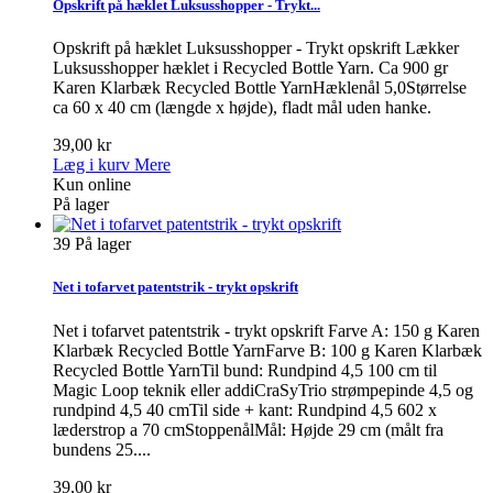
Opskrift på hæklet Luksusshopper - Trykt...
Opskrift på hæklet Luksusshopper - Trykt opskrift Lækker
Luksusshopper hæklet i Recycled Bottle Yarn. Ca 900 gr
Karen Klarbæk Recycled Bottle YarnHæklenål 5,0Størrelse
ca 60 x 40 cm (længde x højde), fladt mål uden hanke.
39,00 kr
Læg i kurv
Mere
Kun online
På lager
39
På lager
Net i tofarvet patentstrik - trykt opskrift
Net i tofarvet patentstrik - trykt opskrift Farve A: 150 g Karen
Klarbæk Recycled Bottle YarnFarve B: 100 g Karen Klarbæk
Recycled Bottle YarnTil bund: Rundpind 4,5 100 cm til
Magic Loop teknik eller addiCraSyTrio strømpepinde 4,5 og
rundpind 4,5 40 cmTil side + kant: Rundpind 4,5 602 x
læderstrop a 70 cmStoppenålMål: Højde 29 cm (målt fra
bundens 25....
39,00 kr