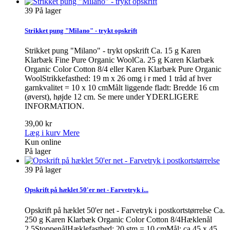
39
På lager
Strikket pung "Milano" - trykt opskrift
Strikket pung "Milano" - trykt opskrift Ca. 15 g Karen
Klarbæk Fine Pure Organic WoolCa. 25 g Karen Klarbæk
Organic Color Cotton 8/4 eller Karen Klarbæk Pure Organic
WoolStrikkefasthed: 19 m x 26 omg i r med 1 tråd af hver
garnkvalitet = 10 x 10 cmMålt liggende fladt: Bredde 16 cm
(øverst), højde 12 cm. Se mere under YDERLIGERE
INFORMATION.
39,00 kr
Læg i kurv
Mere
Kun online
På lager
39
På lager
Opskrift på hæklet 50'er net - Farvetryk i...
Opskrift på hæklet 50'er net - Farvetryk i postkortstørrelse Ca.
250 g Karen Klarbæk Organic Color Cotton 8/4Hæklenål
2,5StoppenålHæklefasthed: 20 stm = 10 cmMål: ca 45 x 45