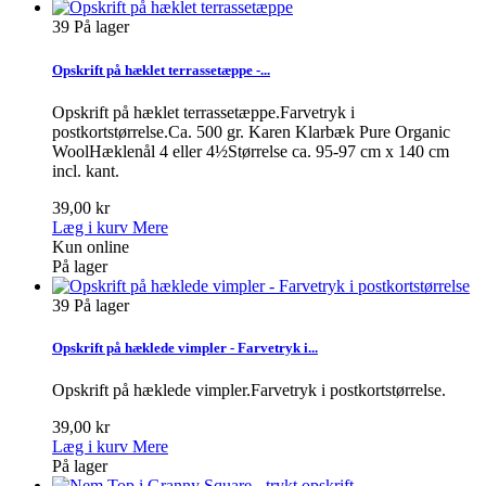
39
På lager
Opskrift på hæklet terrassetæppe -...
Opskrift på hæklet terrassetæppe.Farvetryk i
postkortstørrelse.Ca. 500 gr. Karen Klarbæk Pure Organic
WoolHæklenål 4 eller 4½Størrelse ca. 95-97 cm x 140 cm
incl. kant.
39,00 kr
Læg i kurv
Mere
Kun online
På lager
39
På lager
Opskrift på hæklede vimpler - Farvetryk i...
Opskrift på hæklede vimpler.Farvetryk i postkortstørrelse.
39,00 kr
Læg i kurv
Mere
På lager