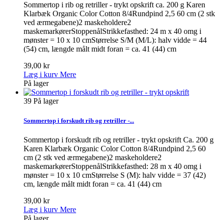
Sommertop i rib og retriller - trykt opskrift ca. 200 g Karen
Klarbæk Organic Color Cotton 8/4Rundpind 2,5 60 cm (2 stk
ved ærmegabene)2 maskeholdere2
maskemarkørerStoppenålStrikkefasthed: 24 m x 40 omg i
mønster = 10 x 10 cmStørrelse S/M (M/L): halv vidde = 44
(54) cm, længde målt midt foran = ca. 41 (44) cm
39,00 kr
Læg i kurv
Mere
På lager
39
På lager
Sommertop i forskudt rib og retriller -...
Sommertop i forskudt rib og retriller - trykt opskrift Ca. 200 g
Karen Klarbæk Organic Color Cotton 8/4Rundpind 2,5 60
cm (2 stk ved ærmegabene)2 maskeholdere2
maskemarkørerStoppenålStrikkefasthed: 28 m x 40 omg i
mønster = 10 x 10 cmStørrelse S (M): halv vidde = 37 (42)
cm, længde målt midt foran = ca. 41 (44) cm
39,00 kr
Læg i kurv
Mere
På lager