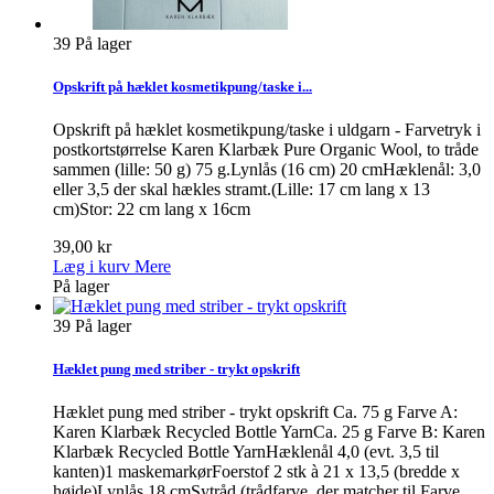
39
På lager
Opskrift på hæklet kosmetikpung/taske i...
Opskrift på hæklet kosmetikpung/taske i uldgarn - Farvetryk i
postkortstørrelse Karen Klarbæk Pure Organic Wool, to tråde
sammen (lille: 50 g) 75 g.Lynlås (16 cm) 20 cmHæklenål: 3,0
eller 3,5 der skal hækles stramt.(Lille: 17 cm lang x 13
cm)Stor: 22 cm lang x 16cm
39,00 kr
Læg i kurv
Mere
På lager
39
På lager
Hæklet pung med striber - trykt opskrift
Hæklet pung med striber - trykt opskrift Ca. 75 g Farve A:
Karen Klarbæk Recycled Bottle YarnCa. 25 g Farve B: Karen
Klarbæk Recycled Bottle YarnHæklenål 4,0 (evt. 3,5 til
kanten)1 maskemarkørFoerstof 2 stk à 21 x 13,5 (bredde x
højde)Lynlås 18 cmSytråd (trådfarve, der matcher til Farve