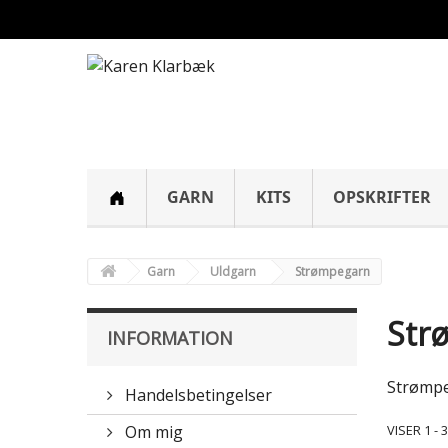
GARN
KITS
OPSKRIFTER
Garn
Uldgarn
Strømpegarn
Str
INFORMATION
Strømp
Handelsbetingelser
Om mig
VISER 1 -