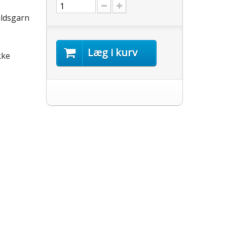
uldsgarn
Læg i kurv
kke