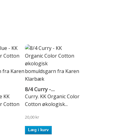
8/4 Curry -...
e KK
Curry. KK Organic Color
r Cotton
Cotton økologisk...
20,00 kr
Læg i kurv