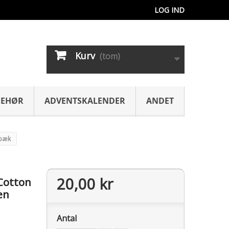
LOG IND
Kurv
(tom)
BEHØR
ADVENTSKALENDER
ANDET
rbæk
20,00 kr
Cotton
en
Antal