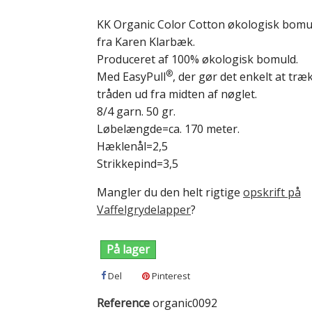
KK Organic Color Cotton økologisk bom
fra Karen Klarbæk.
Produceret af 100% økologisk bomuld.
®
Med EasyPull
, der gør det enkelt at træ
tråden ud fra midten af nøglet.
8/4 garn. 50 gr.
Løbelængde=ca. 170 meter.
Hæklenål=2,5
Strikkepind=3,5
Mangler du den helt rigtige
opskrift på
Vaffelgrydelapper
?
På lager
Del
Pinterest
Reference
organic0092