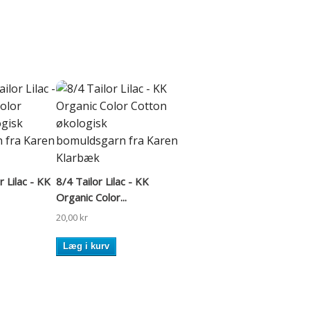
r Lilac - KK
8/4 Tailor Lilac - KK
Organic Color...
20,00 kr
Læg i kurv