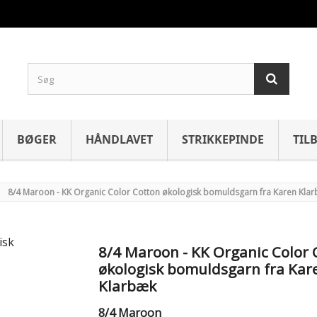
BØGER
HÅNDLAVET
STRIKKEPINDE
TIL
8/4 Maroon - KK Organic Color Cotton økologisk bomuldsgarn fra Karen Kla
8/4 Maroon - KK Organic Color 
økologisk bomuldsgarn fra Kar
Klarbæk
8/4 Maroon