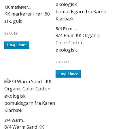
KK markører...
KK markører i rør, 60
stk. guld
8/4 Plum -...
39,00 kr
8/4 Plum KK Organic
Color Cotton
Læg i kurv
økologisk...
20,00 kr
Læg i kurv
8/4 Warm...
8/4 Warm Sand KK