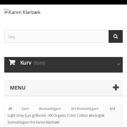
Kurv
(tom)
MENU
Garn
Bomuldsgarn
8/4 Bomuldsgarn
8/4
Light Grey (Lys gråbrun) - KK Organic Color Cotton økologisk
bomuldsgarn fra Karen Klarbæk