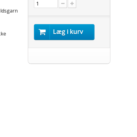
uldsgarn
Læg i kurv
kke