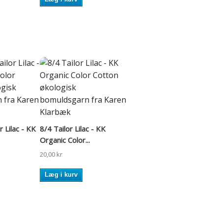
r Lilac - KK
8/4 Tailor Lilac - KK
Organic Color...
20,00 kr
Læg i kurv