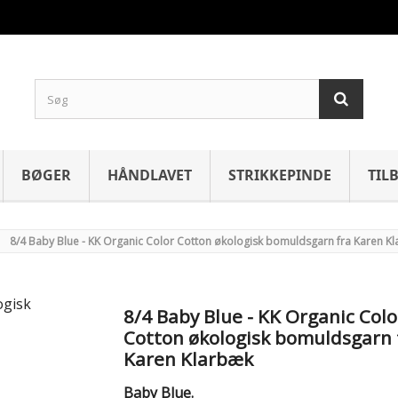
BØGER
HÅNDLAVET
STRIKKEPINDE
TIL
8/4 Baby Blue - KK Organic Color Cotton økologisk bomuldsgarn fra Karen K
8/4 Baby Blue - KK Organic Colo
Cotton økologisk bomuldsgarn 
Karen Klarbæk
Baby Blue.