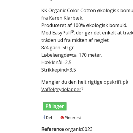
KK Organic Color Cotton økologisk bom
fra Karen Klarbæk.
Produceret af 100% økologisk bomuld.
®
Med EasyPull
, der gør det enkelt at træ
tråden ud fra midten af nøglet.
8/4 garn. 50 gr.
Løbelængde=ca. 170 meter.
Hæklenål=2,5
Strikkepind=3,5
Mangler du den helt rigtige
opskrift på
Vaffelgrydelapper
?
På lager
Del
Pinterest
Reference
organic0023