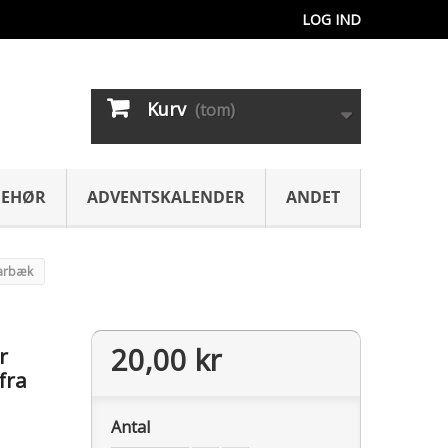
LOG IND
Kurv
(tom)
BEHØR
ADVENTSKALENDER
ANDET
larbæk
20,00 kr
r
fra
Antal