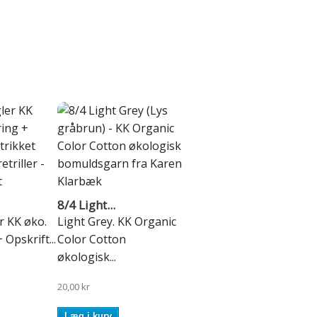
8/4 Light...
r KK øko.
Light Grey. KK Organic
 Opskrift...
Color Cotton
økologisk...
20,00 kr
Læg i kurv