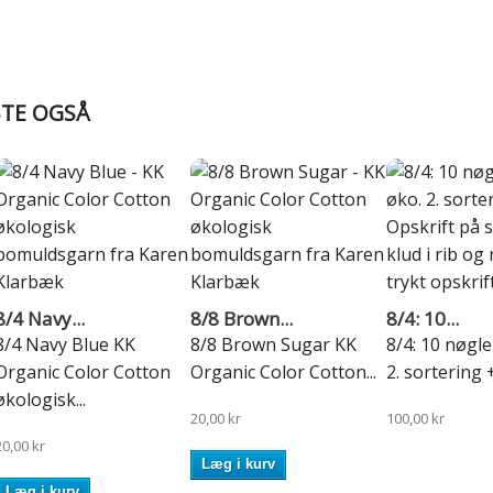
BTE OGSÅ
8/4 Navy...
8/8 Brown...
8/4: 10...
8/4 Navy Blue KK
8/8 Brown Sugar KK
8/4: 10 nøgle
Organic Color Cotton
Organic Color Cotton...
2. sortering +
økologisk...
20,00 kr
100,00 kr
20,00 kr
Læg i kurv
Læg i kurv