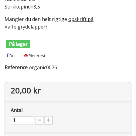
Strikkepind=3,5
Mangler du den helt rigtige
opskrift på
Vaffelgrydelapper
?
På lager
Del
Pinterest
Reference
organic0076
20,00 kr
Antal