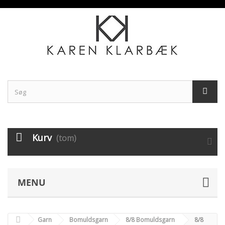
Kurv
(tom)
MENU
Garn
Bomuldsgarn
8/8 Bomuldsgarn
8/8