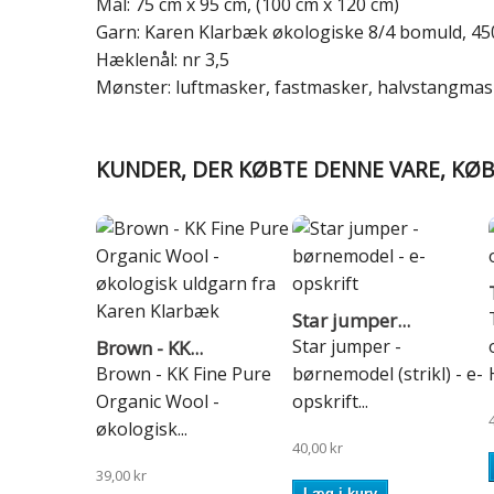
Mål: 75 cm x 95 cm, (100 cm x 120 cm)
Garn: Karen Klarbæk økologiske 8/4 bomuld, 450
Hæklenål: nr 3,5
Mønster: luftmasker, fastmasker, halvstangmas
KUNDER, DER KØBTE DENNE VARE, KØ
Star jumper...
Star jumper -
Brown - KK...
Brown - KK Fine Pure
børnemodel (strikl) - e-
Organic Wool -
opskrift...
økologisk...
40,00 kr
39,00 kr
Læg i kurv