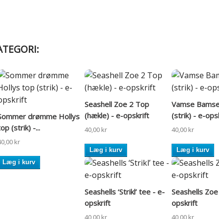
ATEGORI:
Seashell Zoe 2 Top
Vamse Bamse 
(hækle) - e-opskrift
(strik) - e-ops
Sommer drømme Hollys
top (strik) -...
40,00 kr
40,00 kr
40,00 kr
Læg i kurv
Læg i kurv
Læg i kurv
Seashells ‘Strikl’ tee - e-
Seashells Zoe 
opskrift
opskrift
40,00 kr
40,00 kr