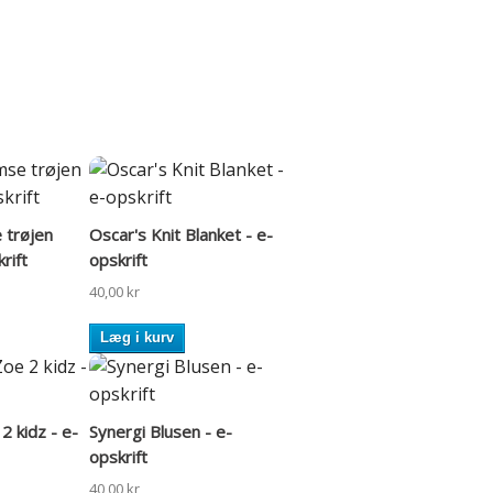
trøjen
Oscar's Knit Blanket - e-
krift
opskrift
40,00 kr
Læg i kurv
2 kidz - e-
Synergi Blusen - e-
opskrift
40,00 kr