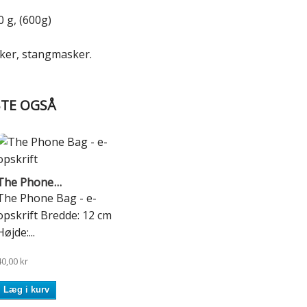
 g, (600g)
ker, stangmasker.
BTE OGSÅ
The Phone...
The Phone Bag - e-
opskrift Bredde: 12 cm
Højde:...
40,00 kr
Læg i kurv