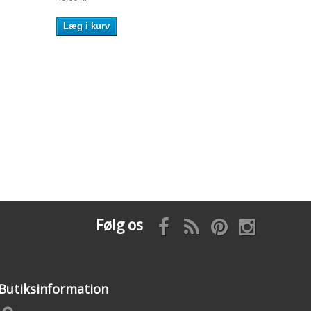
Læg i kurv
Følg os
Butiksinformation