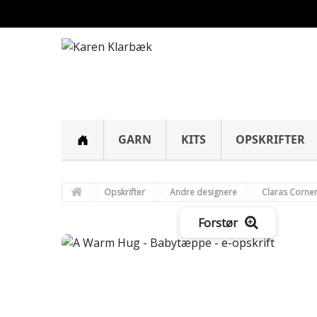
GARN
KITS
OPSKRIFTER
Opskrifter
Andre designere
Claras Corne
Forstør