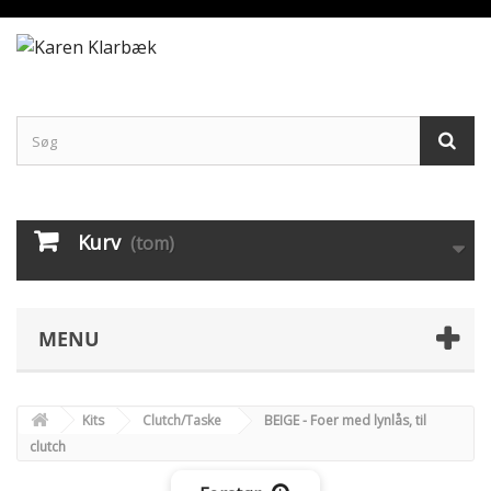
Kurv
(tom)
MENU
Kits
Clutch/Taske
BEIGE - Foer med lynlås, til
clutch