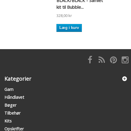
BLACK/BLACK - Samlet
kit til Bubble...
328,00 kr
Læg i kurv
Kategorier
Garn
Håndlavet
Bøger
Tilbehør
Kits
Opskrifter