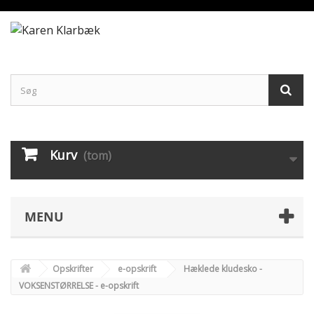
Kurv
(tom)
MENU
Opskrifter
e-opskrift
Hæklede kludesko -
VOKSENSTØRRELSE - e-opskrift