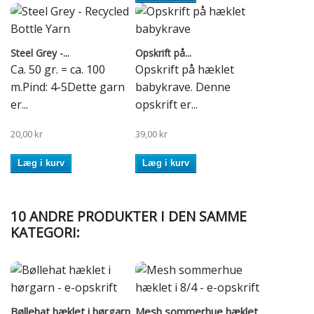
Steel Grey -...
Opskrift på...
Ca. 50 gr. = ca. 100
Opskrift på hæklet
m.Pind: 4-5Dette garn
babykrave. Denne
er...
opskrift er...
20,00 kr
39,00 kr
Læg i kurv
Læg i kurv
10 ANDRE PRODUKTER I DEN SAMME
KATEGORI:
Bøllehat hæklet i hørgarn
Mesh sommerhue hæklet