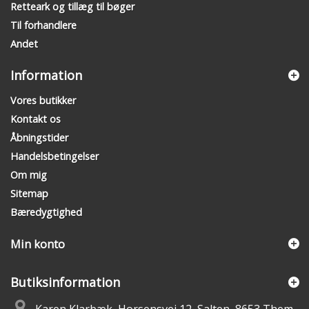
Retteark og tillæg til bøger
Til forhandlere
Andet
Information
Vores butikker
Kontakt os
Åbningstider
Handelsbetingelser
Om mig
Sitemap
Bæredygtighed
Min konto
Butiksinformation
Karen Klarbæk, Horsensvej 12, Salten, 8653 Them