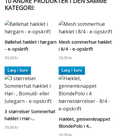
10 ANDRE PRODUKTER I DEN SAMME
KATEGORI:
Bøllehat hæklet i hørgarn
Mesh sommerhue hæklet
- e-opskrift
i 8/4 - e-opskrift
39,00 kr
39,00 kr
Læg i kurv
Læg i kurv
3 størrelser Sommerhat
hæklet i Hør-...
Hæklet, gennemknappet
BlondePolo i 4...
39,00 kr
39,00 kr