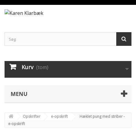
Kurv
(tom)
MENU
Opskrifter
e-opskrift
Hæklet pung med striber -
e-opskrift