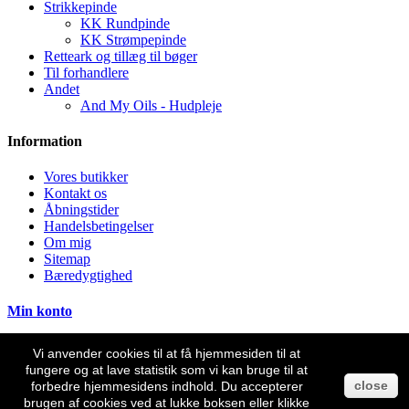
Strikkepinde
KK Rundpinde
KK Strømpepinde
Retteark og tillæg til bøger
Til forhandlere
Andet
And My Oils - Hudpleje
Information
Vores butikker
Kontakt os
Åbningstider
Handelsbetingelser
Om mig
Sitemap
Bæredygtighed
Min konto
Butiksinformation
Vi anvender cookies til at få hjemmesiden til at
fungere og at lave statistik som vi kan bruge til at
Karen Klarbæk, Horsensvej 12, Salten, 8653 Them
close
forbedre hjemmesidens indhold. Du accepterer
Ring til os:
(+45) 22 588 589
brugen af cookies ved at lukke boksen eller klikke