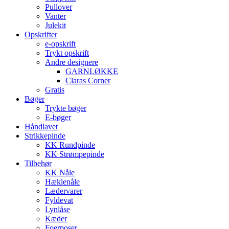
Pullover
Vanter
Julekit
Opskrifter
e-opskrift
Trykt opskrift
Andre designere
GARNLØKKE
Claras Corner
Gratis
Bøger
Trykte bøger
E-bøger
Håndlavet
Strikkepinde
KK Rundpinde
KK Strømpepinde
Tilbehør
KK Nåle
Hæklenåle
Lædervarer
Fyldevat
Lynlåse
Kæder
Foerposer