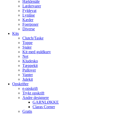
Hæklenåle
Lædervarer
Fyldevat
Lynlåse
Kæder
Foerposer
Diverse
Kits
Clutch/Taske
Toppe
Sjaler
Kit med guldkurv
Net
Kludesko
Tæppekit
Pullover
Vanter
Julekit
Opskrifter
e-opskrift
Trykt opskrift
Andre designere
GARNLØKKE
Claras Corner
Gratis