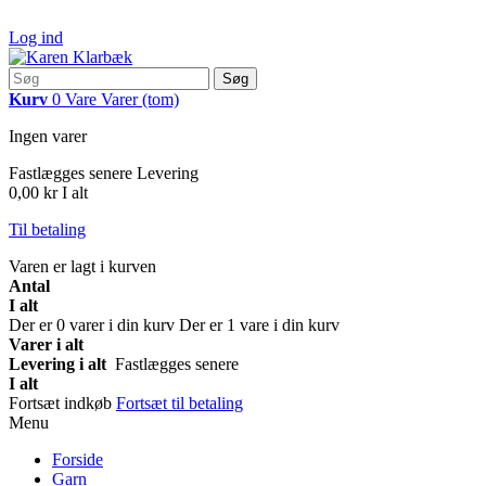
Log ind
Søg
Kurv
0
Vare
Varer
(tom)
Ingen varer
Fastlægges senere
Levering
0,00 kr
I alt
Til betaling
Varen er lagt i kurven
Antal
I alt
Der er
0
varer i din kurv
Der er 1 vare i din kurv
Varer i alt
Levering i alt
Fastlægges senere
I alt
Fortsæt indkøb
Fortsæt til betaling
Menu
Forside
Garn