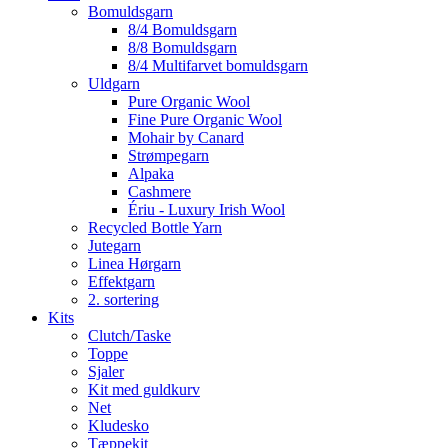
Bomuldsgarn
8/4 Bomuldsgarn
8/8 Bomuldsgarn
8/4 Multifarvet bomuldsgarn
Uldgarn
Pure Organic Wool
Fine Pure Organic Wool
Mohair by Canard
Strømpegarn
Alpaka
Cashmere
Ériu - Luxury Irish Wool
Recycled Bottle Yarn
Jutegarn
Linea Hørgarn
Effektgarn
2. sortering
Kits
Clutch/Taske
Toppe
Sjaler
Kit med guldkurv
Net
Kludesko
Tæppekit