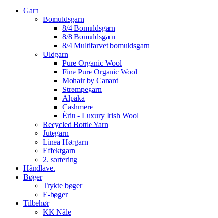
Garn
Bomuldsgarn
8/4 Bomuldsgarn
8/8 Bomuldsgarn
8/4 Multifarvet bomuldsgarn
Uldgarn
Pure Organic Wool
Fine Pure Organic Wool
Mohair by Canard
Strømpegarn
Alpaka
Cashmere
Ériu - Luxury Irish Wool
Recycled Bottle Yarn
Jutegarn
Linea Hørgarn
Effektgarn
2. sortering
Håndlavet
Bøger
Trykte bøger
E-bøger
Tilbehør
KK Nåle