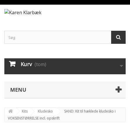
Kurv
(tom)
MENU
Kits
Kludesko
SAND: Kit til hæklede kludesko i
VOKSENSTØRRELSE incl. opskrift