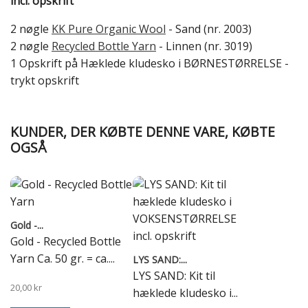
incl. opskrift
2 nøgle
KK Pure Organic Wool
- Sand (nr. 2003)
2 nøgle
Recycled Bottle Yarn
- Linnen (nr. 3019)
1 Opskrift på Hæklede kludesko i BØRNESTØRRELSE -
trykt opskrift
KUNDER, DER KØBTE DENNE VARE, KØBTE
OGSÅ
Gold -...
Gold - Recycled Bottle
Yarn Ca. 50 gr. = ca....
LYS SAND:...
LYS SAND: Kit til
20,00 kr
hæklede kludesko i...