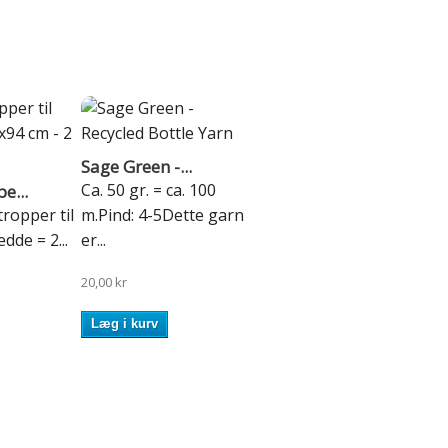
Sage Green -...
Ca. 50 gr. = ca. 100
e...
tropper til
m.Pind: 4-5Dette garn
dde = 2...
er...
20,00 kr
Læg i kurv