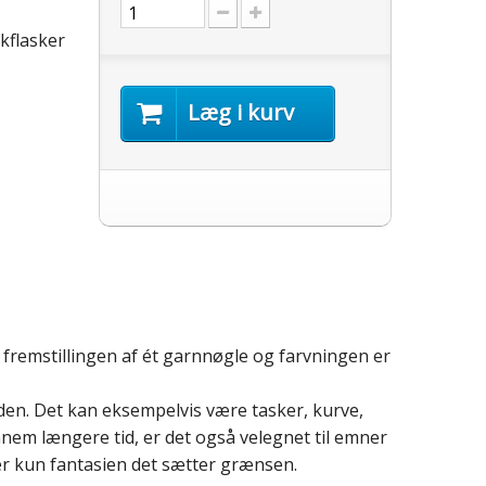
kflasker
Læg i kurv
l fremstillingen af ét garnnøgle og farvningen er
uden. Det kan eksempelvis være tasker, kurve,
nnem længere tid, er det også velegnet til emner
er kun fantasien det sætter grænsen.