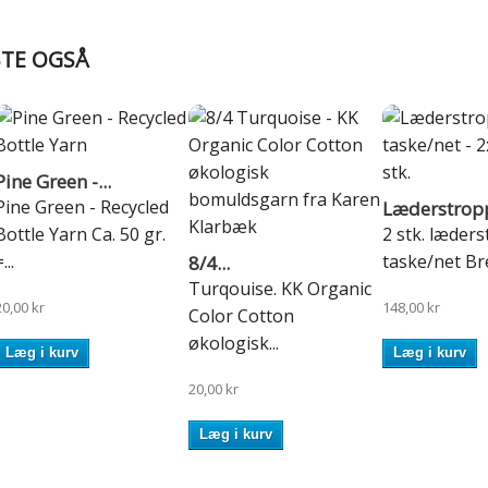
BTE OGSÅ
Pine Green -...
Pine Green - Recycled
Læderstropp
Bottle Yarn Ca. 50 gr.
2 stk. læders
...
taske/net Bre
8/4...
Turqouise. KK Organic
20,00 kr
148,00 kr
Color Cotton
økologisk...
Læg i kurv
Læg i kurv
20,00 kr
Læg i kurv