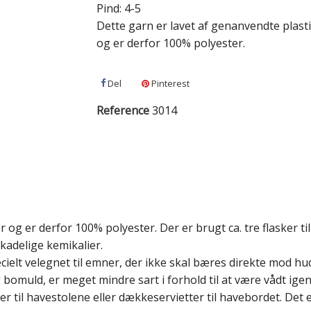
Pind: 4-5
Dette garn er lavet af genanvendte plasti
og er derfor 100% polyester.
Del
Pinterest
Reference
3014
 og er derfor 100% polyester. Der er brugt ca. tre flasker ti
kadelige kemikalier.
ecielt velegnet til emner, der ikke skal bæres direkte mod h
bomuld, er meget mindre sart i forhold til at være vådt ige
 til havestolene eller dækkeservietter til havebordet. Det 