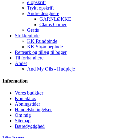
e-opskrift
Trykt opskrift
Andre designere
GARNLØKKE
Claras Corner
Gratis
Strikkepinde
KK Rundpinde
KK Strømpepinde
Retteark og tillæg til bøger
Til forhandlere
Andet
And My Oils - Hudpleje
Information
Vores butikker
Kontakt os
Åbningstider
Handelsbetingelser
Om mig
Sitemap
Bæredygtighed