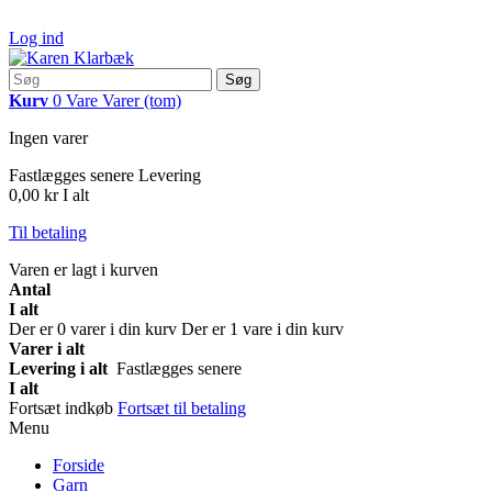
Log ind
Søg
Kurv
0
Vare
Varer
(tom)
Ingen varer
Fastlægges senere
Levering
0,00 kr
I alt
Til betaling
Varen er lagt i kurven
Antal
I alt
Der er
0
varer i din kurv
Der er 1 vare i din kurv
Varer i alt
Levering i alt
Fastlægges senere
I alt
Fortsæt indkøb
Fortsæt til betaling
Menu
Forside
Garn