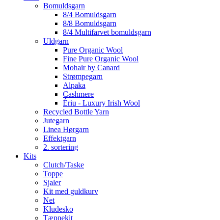
Bomuldsgarn
8/4 Bomuldsgarn
8/8 Bomuldsgarn
8/4 Multifarvet bomuldsgarn
Uldgarn
Pure Organic Wool
Fine Pure Organic Wool
Mohair by Canard
Strømpegarn
Alpaka
Cashmere
Ériu - Luxury Irish Wool
Recycled Bottle Yarn
Jutegarn
Linea Hørgarn
Effektgarn
2. sortering
Kits
Clutch/Taske
Toppe
Sjaler
Kit med guldkurv
Net
Kludesko
Tæppekit