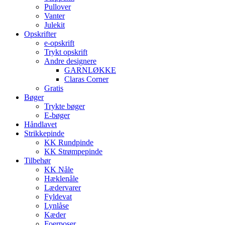
Pullover
Vanter
Julekit
Opskrifter
e-opskrift
Trykt opskrift
Andre designere
GARNLØKKE
Claras Corner
Gratis
Bøger
Trykte bøger
E-bøger
Håndlavet
Strikkepinde
KK Rundpinde
KK Strømpepinde
Tilbehør
KK Nåle
Hæklenåle
Lædervarer
Fyldevat
Lynlåse
Kæder
Foerposer