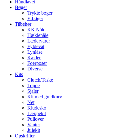
Håndlavet
Bøger
Trykte bøger
E-bøger
Tilbehør
KK Nåle
Hæklenåle
Lædervarer
Fyldevat
Lynlåse
Kæder
Foerposer
Diverse
Kits
Clutch/Taske
Toppe
Sjaler
Kit med guldkurv
Net
Kludesko
Tæppekit
Pullover
Vanter
Julekit
Opskrifter