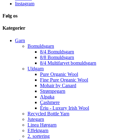
Instagram
Følg os
Kategorier
Garn
Bomuldsgarn
8/4 Bomuldsgarn
8/8 Bomuldsgarn
8/4 Multifarvet bomuldsgarn
Uldgarn
Pure Organic Wool
Fine Pure Organic Wool
Mohair by Canard
Strømpegarn
Alpaka
Cashmere
Ériu - Luxury Irish Wool
Recycled Bottle Yarn
Jutegarn
Linea Hørgarn
Effektgarn
2. sortering