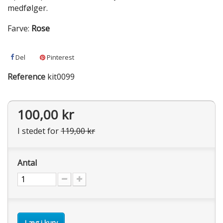
medfølger.
Farve:
Rose
Del
Pinterest
Reference
kit0099
100,00 kr
I stedet for
119,00 kr
Antal
Læg i kurv