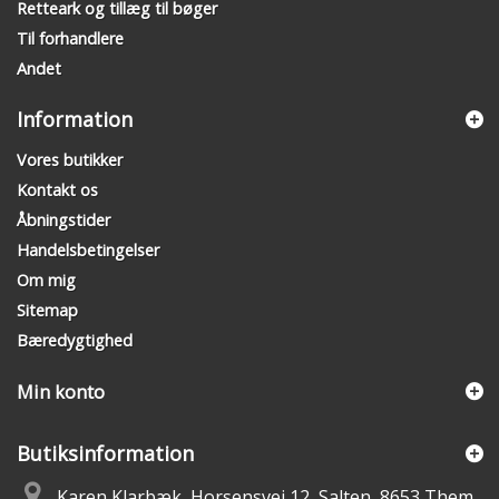
Retteark og tillæg til bøger
Til forhandlere
Andet
Information
Vores butikker
Kontakt os
Åbningstider
Handelsbetingelser
Om mig
Sitemap
Bæredygtighed
Min konto
Butiksinformation
Karen Klarbæk, Horsensvej 12, Salten, 8653 Them