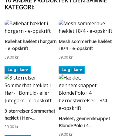
10 ANDRE PRODUKTER I DEN SAMME
KATEGORI:
Bøllehat hæklet i hørgarn
Mesh sommerhue hæklet
- e-opskrift
i 8/4 - e-opskrift
39,00 kr
39,00 kr
Læg i kurv
Læg i kurv
3 størrelser Sommerhat
hæklet i Hør-...
Hæklet, gennemknappet
BlondePolo i 4...
39,00 kr
39,00 kr