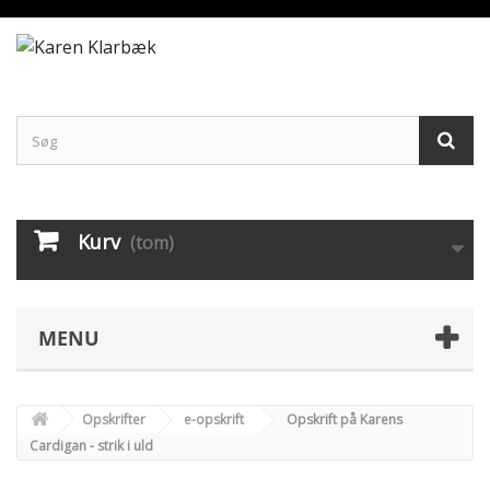
Kurv
(tom)
MENU
Opskrifter
e-opskrift
Opskrift på Karens
Cardigan - strik i uld