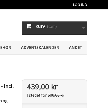
LOG IND
Kurv
(tom)
BEHØR
ADVENTSKALENDER
ANDET
439,00 kr
- incl.
I stedet for
500,00 kr
rn og