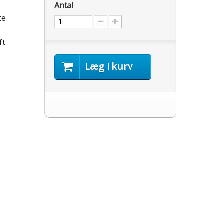
Antal
te
ft
Læg i kurv