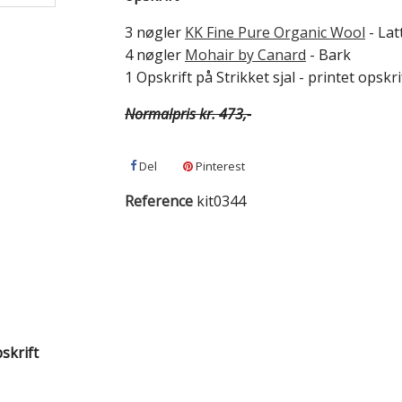
3 nøgler
KK Fine Pure Organic Wool
- Lat
4 nøgler
Mohair by Canard
- Bark
1 Opskrift på Strikket sjal - printet opskri
Normalpris kr. 473,-
Del
Pinterest
Reference
kit0344
pskrift