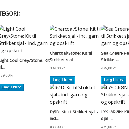
TEGORI:
Charcoal/Stone: Kit til
Sea Green/Petr
Strikket sjal...
Strikket...
Light Cool Grey/Stone: Kit
il...
439,00 kr
439,00 kr
439,00 kr
Læg i kurv
Læg i kurv
Læg i kurv
RØD: Kit til Strikket sjal -
LYS GRØN: Kit 
incl....
sjal -...
439,00 kr
439,00 kr